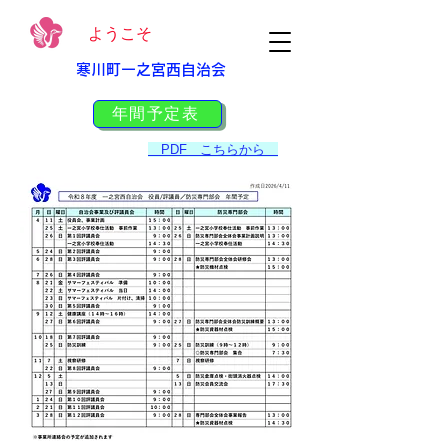
ようこそ
寒川町一之宮西自治会
年間予定表
PDF こちらから